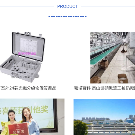
PRODUCT
----------------
市室外24芯光纖分線盒優質產品
職場百科 昆山世碩派遣工被扔廠牌,
天價返費,不當人