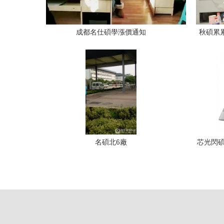
成都名仕碩學漲價通知
秋碩累累
名碩北6廠
芯光閃碩