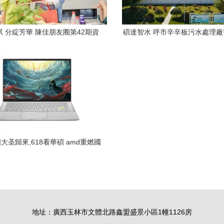
 分綻芳華 陳佳朋友圈第42期資
碩達智水 呼市辛辛板污水處理
源對接會圓滿成功
項目
大圣歸來,618看華碩 amd重燃國
潮
地址：廣西玉林市文體北路鑫盟盛景小區1幢1126房