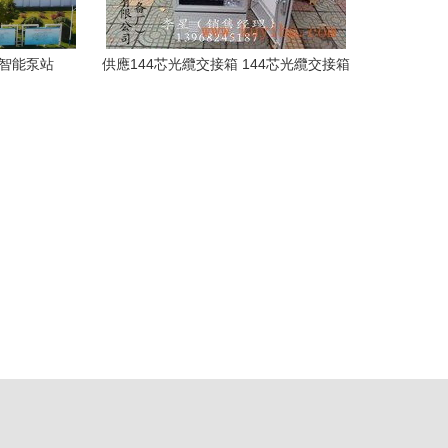
廠智能泵站
供應144芯光纜交接箱 144芯光纜交接箱
商城